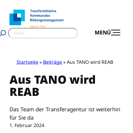
Zum
Inhalt
springen
S
MENÜ
u
c
h
e
Startseite
»
Beiträge
» Aus TANO wird REAB
n
Aus TANO wird
REAB
Das Team der Transferagentur ist weiterhin
für Sie da
1. Februar 2024