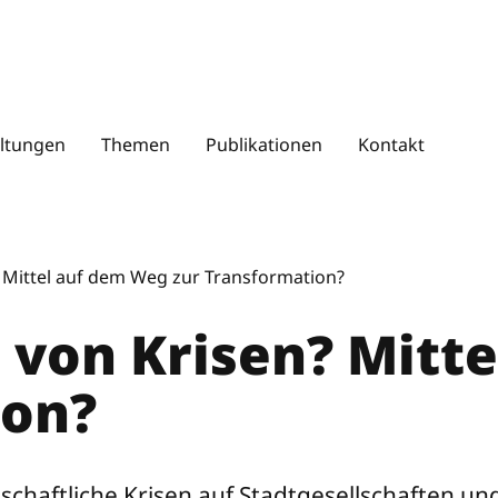
S
u
c
ltungen
Themen
Publikationen
Kontakt
h
e
n
 Mittel auf dem Weg zur Transformation?
 von Krisen? Mitt
ion?
llschaftliche Krisen auf Stadtgesellschaften u