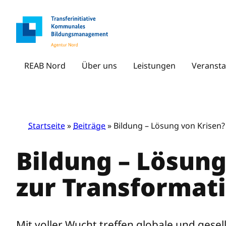
Zum
Inhalt
springen
REAB Nord
Über uns
Leistungen
Veransta
Startseite
»
Beiträge
» Bildung – Lösung von Krisen?
Bildung – Lösung
zur Transformat
Mit voller Wucht treffen globale und gese