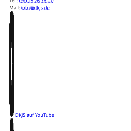
Tel.:
030 25 76 76 – 0
Mail:
info@dkjs.de
DKJS auf YouTube