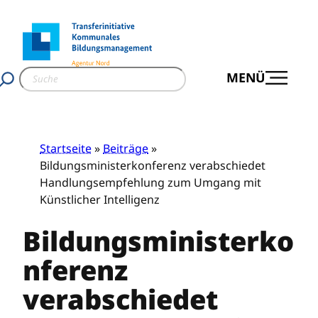
Zum
Inhalt
springen
S
MENÜ
u
c
h
e
Startseite
»
Beiträge
»
n
Bildungsministerkonferenz verabschiedet
Handlungsempfehlung zum Umgang mit
Künstlicher Intelligenz
Bildungsministerko
nferenz
verabschiedet