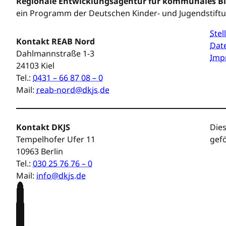
Regionale Entwicklungsagentur für kommunales 
ein Programm der Deutschen Kinder- und Jugendstift
Ste
Kontakt REAB Nord
Dat
Dahlmannstraße 1-3
Imp
24103 Kiel
Tel.:
0431 – 66 87 08 – 0
Mail:
reab-nord@dkjs.de
Kontakt DKJS
Dies
Tempelhofer Ufer 11
gefö
10963 Berlin
Tel.:
030 25 76 76 – 0
Mail:
info@dkjs.de