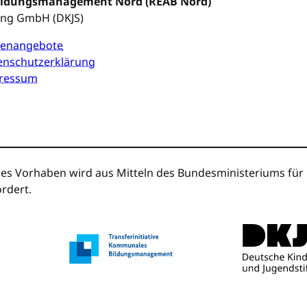
Bildungsmanagement Nord (REAB Nord)
ung GmbH (DKJS)
llenangebote
enschutzerklärung
ressum
es Vorhaben wird aus Mitteln des Bundesministeriums für B
rdert.