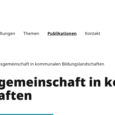
S
u
c
ltungen
Themen
Publikationen
Kontakt
h
e
n
sgemeinschaft in kommunalen Bildungslandschaften
gemeinschaft in
aften