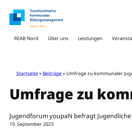
Zum
Inhalt
springen
REAB Nord
Über uns
Leistungen
Veransta
Startseite
»
Beiträge
» Umfrage zu kommunaler Jug
Umfrage zu kom
Jugendforum youpaN befragt Jugendliche i
19. September 2023