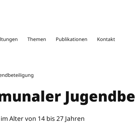
S
u
c
ltungen
Themen
Publikationen
Kontakt
h
e
n
endbeteiligung
munaler Jugendbe
m Alter von 14 bis 27 Jahren