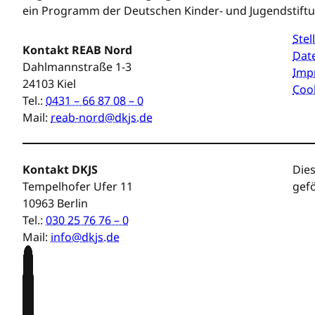
ein Programm der Deutschen Kinder- und Jugendstift
Ste
Kontakt REAB Nord
Dat
Dahlmannstraße 1-3
Imp
24103 Kiel
Cook
Tel.:
0431 – 66 87 08 – 0
Mail:
reab-nord@dkjs.de
Kontakt DKJS
Dies
Tempelhofer Ufer 11
gefö
10963 Berlin
Tel.:
030 25 76 76 – 0
Mail:
info@dkjs.de