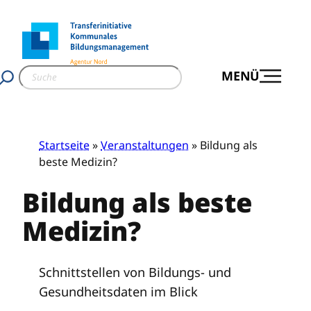
Zum
Inhalt
springen
S
MENÜ
u
c
h
e
Startseite
»
Veranstaltungen
» Bildung als
n
beste Medizin?
Bildung als beste
Medizin?
Schnittstellen von Bildungs- und
Gesundheitsdaten im Blick