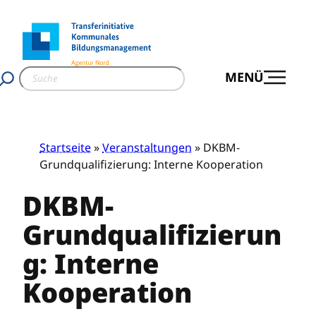
Zum
Inhalt
springen
S
MENÜ
u
c
h
e
Startseite
»
Veranstaltungen
» DKBM-
n
Grundqualifizierung: Interne Kooperation
DKBM-
Grundqualifizierun
g: Interne
Kooperation