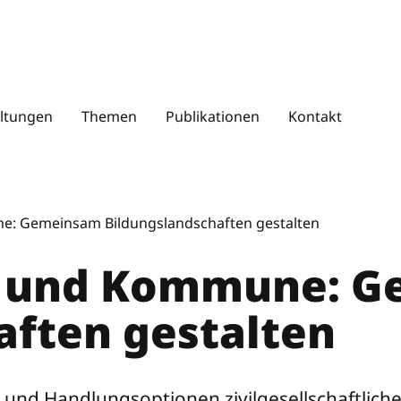
S
u
c
ltungen
Themen
Publikationen
Kontakt
h
e
n
ne: Gemeinsam Bildungslandschaften gestalten
ft und Kommune: 
aften gestalten
le und Handlungsoptionen zivilgesellschaftl