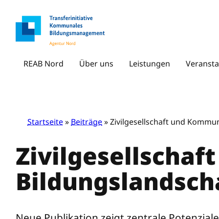
Zum
Inhalt
springen
REAB Nord
Über uns
Leistungen
Veransta
Startseite
»
Beiträge
» Zivilgesellschaft und Kommu
Zivilgesellscha
Bildungslandsch
Neue Publikation zeigt zentrale Potenzia