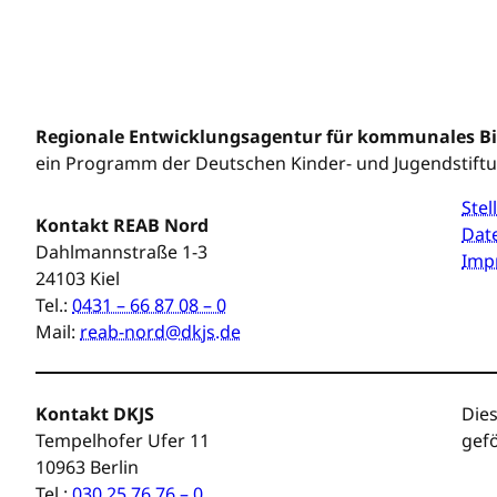
Regionale Entwicklungsagentur für kommunales 
ein Programm der Deutschen Kinder- und Jugendstift
Ste
Kontakt REAB Nord
Dat
Dahlmannstraße 1-3
Imp
24103 Kiel
Tel.:
0431 – 66 87 08 – 0
Mail:
reab-nord@dkjs.de
Kontakt DKJS
Dies
Tempelhofer Ufer 11
gefö
10963 Berlin
Tel.:
030 25 76 76 – 0